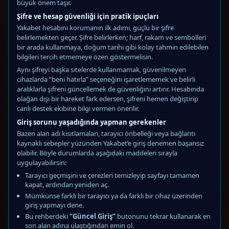
büyük önem taşır.
Şifre ve hesap güvenliği için pratik ipuçları
Yakabet hesabını korumanın ilk adımı, güçlü bir şifre
belirlemekten geçer. Şifre belirlerken; harf, rakam ve sembolleri
bir arada kullanmaya, doğum tarihi gibi kolay tahmin edilebilen
bilgileri tercih etmemeye özen göstermelisin.
Aynı şifreyi başka sitelerde kullanmamak, güvenilmeyen
cihazlarda “beni hatırla” seçeneğini işaretlememek ve belirli
aralıklarla şifreni güncellemek de güvenliğini artırır. Hesabında
olağan dışı bir hareket fark edersen, şifreni hemen değiştirip
canlı destek ekibine bilgi vermen önerilir.
Giriş sorunu yaşadığında yapman gerekenler
Bazen alan adı kısıtlamaları, tarayıcı önbelleği veya bağlantı
kaynaklı sebepler yüzünden Yakabet’e giriş denemen başarısız
olabilir. Böyle durumlarda aşağıdaki maddeleri sırayla
uygulayabilirsin:
Tarayıcı geçmişini ve çerezleri temizleyip sayfayı tamamen
kapat, ardından yeniden aç.
Mümkünse farklı bir tarayıcı ya da farklı bir cihaz üzerinden
giriş yapmayı dene.
Bu rehberdeki
“Güncel Giriş”
butonunu tekrar kullanarak en
son alan adına ulaştığından emin ol.