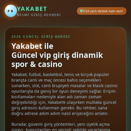
YAKABET
PB
7/24 canlı destek hattı aktif
RESMİ GİRİŞ REHBERİ
2026 GÜNCEL GİRİŞ ADRESİ
Yakabet
ile
Güncel vip giriş dinamik
spor & casino
Yakabet; futbol, basketbol, tenis ve birçok popüler
branşta canlı ve maç öncesi bahis seçenekleri
sunarken, slot, canlı krupiyeli masalar ve klasik casino
oyunlarıyla da geniş bir oyun deneyimi sağlar. Erişim
kısıtlamaları nedeniyle alan adı zaman zaman
değişebildiği için, Yakabet’e ulaşırken mutlaka güncel
giriş adresini kullanman gerekir. Bu rehber, sana
doğru adrese adım adım nasıl erişeceğini anlatır.
Burada; güvenli giriş yöntemleri, yeni üyelik açma
süreci, bonuslardan en verimli şekilde yararlanma