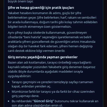
büyük önem taşır.
Şifre ve hesap güvenliği için pratik ipuçları
Yakabet hesabını korumanın ilk adımı, güçlü bir şifre
belirlemekten geçer. Şifre belirlerken; harf, rakam ve sembolleri
bir arada kullanmaya, doğum tarihi gibi kolay tahmin edilebilen
bilgileri tercih etmemeye özen göstermelisin.
Aynı şifreyi başka sitelerde kullanmamak, güvenilmeyen
cihazlarda “beni hatırla” seçeneğini işaretlememek ve belirli
aralıklarla şifreni güncellemek de güvenliğini artırır. Hesabında
olağan dışı bir hareket fark edersen, şifreni hemen değiştirip
canlı destek ekibine bilgi vermen önerilir.
Giriş sorunu yaşadığında yapman gerekenler
Bazen alan adı kısıtlamaları, tarayıcı önbelleği veya bağlantı
kaynaklı sebepler yüzünden Yakabet’e giriş denemen başarısız
olabilir. Böyle durumlarda aşağıdaki maddeleri sırayla
uygulayabilirsin:
Tarayıcı geçmişini ve çerezleri temizleyip sayfayı tamamen
kapat, ardından yeniden aç.
Mümkünse farklı bir tarayıcı ya da farklı bir cihaz üzerinden
giriş yapmayı dene.
Bu rehberdeki
“Güncel Giriş”
butonunu tekrar kullanarak en
son alan adına ulaştığından emin ol.