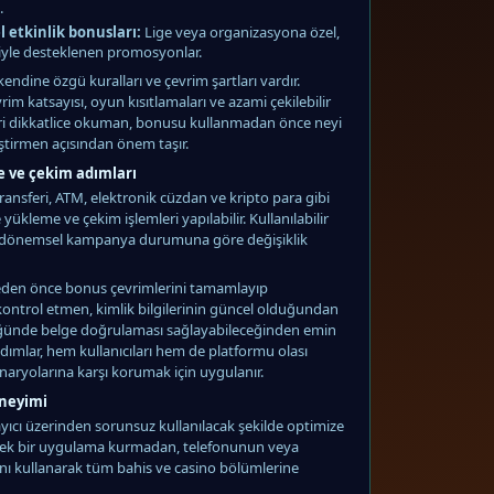
.
 etkinlik bonusları:
Lige veya organizasyona özel,
riyle desteklenen promosyonlar.
dine özgü kuralları ve çevrim şartları vardır.
m katsayısı, oyun kısıtlamaları ve azami çekilebilir
ri dikkatlice okuman, bonusu kullanmadan önce neyi
eştirmen açısından önem taşır.
 ve çekim adımları
ransferi, ATM, elektronik cüzdan ve kripto para gibi
ükleme ve çekim işlemleri yapılabilir. Kullanılabilir
e dönemsel kampanya durumuna göre değişiklik
eden önce bonus çevrimlerini tamamlayıp
ntrol etmen, kimlik bilgilerinin güncel olduğundan
üğünde belge doğrulaması sağlayabileceğinden emin
dımlar, hem kullanıcıları hem de platformu olası
naryolarına karşı korumak için uygulanır.
eneyimi
yıcı üzerinden sorunsuz kullanılacak şekilde optimize
na ek bir uygulama kurmadan, telefonunun veya
sını kullanarak tüm bahis ve casino bölümlerine