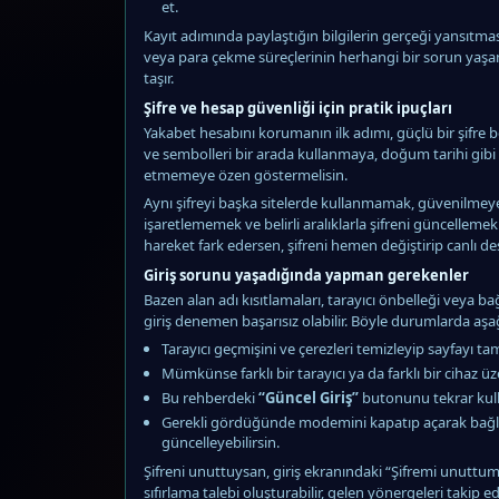
et.
Kayıt adımında paylaştığın bilgilerin gerçeği yansıtma
veya para çekme süreçlerinin herhangi bir sorun y
taşır.
Şifre ve hesap güvenliği için pratik ipuçları
Yakabet hesabını korumanın ilk adımı, güçlü bir şifre be
ve sembolleri bir arada kullanmaya, doğum tarihi gibi k
etmemeye özen göstermelisin.
Aynı şifreyi başka sitelerde kullanmamak, güvenilmeye
işaretlememek ve belirli aralıklarla şifreni güncellemek
hareket fark edersen, şifreni hemen değiştirip canlı des
Giriş sorunu yaşadığında yapman gerekenler
Bazen alan adı kısıtlamaları, tarayıcı önbelleği veya 
giriş denemen başarısız olabilir. Böyle durumlarda aşağ
Tarayıcı geçmişini ve çerezleri temizleyip sayfayı 
Mümkünse farklı bir tarayıcı ya da farklı bir cihaz 
Bu rehberdeki
“Güncel Giriş”
butonunu tekrar kull
Gerekli gördüğünde modemini kapatıp açarak bağlant
güncelleyebilirsin.
Şifreni unuttuysan, giriş ekranındaki “Şifremi unuttu
sıfırlama talebi oluşturabilir, gelen yönergeleri takip 