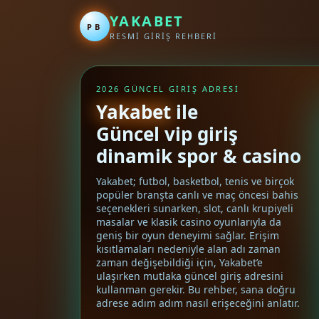
YAKABET
PB
RESMİ GİRİŞ REHBERİ
2026 GÜNCEL GİRİŞ ADRESİ
Yakabet
ile
Güncel vip giriş
dinamik spor & casino
Yakabet; futbol, basketbol, tenis ve birçok
popüler branşta canlı ve maç öncesi bahis
seçenekleri sunarken, slot, canlı krupiyeli
masalar ve klasik casino oyunlarıyla da
geniş bir oyun deneyimi sağlar. Erişim
kısıtlamaları nedeniyle alan adı zaman
zaman değişebildiği için, Yakabet’e
ulaşırken mutlaka güncel giriş adresini
kullanman gerekir. Bu rehber, sana doğru
adrese adım adım nasıl erişeceğini anlatır.