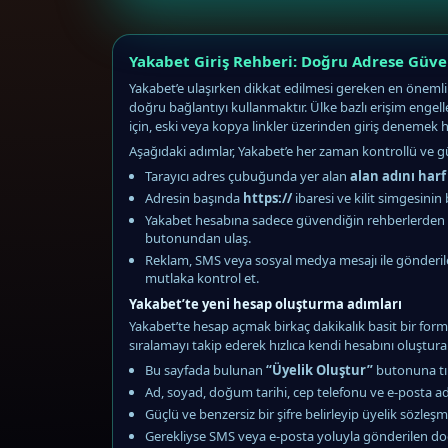
Yakabet Giriş Rehberi: Doğru Adrese Güve
Yakabet’e ulaşırken dikkat edilmesi gereken en önemli
doğru bağlantıyı kullanmaktır. Ülke bazlı erişim engell
için, eski veya kopya linkler üzerinden giriş denemek he
Aşağıdaki adımlar, Yakabet’e her zaman kontrollü ve g
Tarayıcı adres çubuğunda yer alan
alan adını harf
Adresin başında
https://
ibaresi ve kilit simgesin
Yakabet hesabına sadece güvendiğin rehberlerden 
butonundan ulaş.
Reklam, SMS veya sosyal medya mesajı ile gönderile
mutlaka kontrol et.
Yakabet’te yeni hesap oluşturma adımları
Yakabet’te hesap açmak birkaç dakikalık basit bir for
sıralamayı takip ederek hızlıca kendi hesabını oluşturab
Bu sayfada bulunan
“Üyelik Oluştur”
butonuna tık
Ad, soyad, doğum tarihi, cep telefonu ve e-posta adre
Güçlü ve benzersiz bir şifre belirleyip üyelik sözleş
Gerekliyse SMS veya e-posta yoluyla gönderilen d