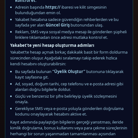
kontrol et
.
Adresin başında
https://
ibaresi ve kilit simgesinin
bulunduğundan emin ol.
Yakabet hesabına sadece güvendiğin rehberlerden ve bu
sayfada yer alan
Güncel Giriş
butonundan ulaş.
Reklam, SMS veya sosyal medya mesajı ile gönderilen şüpheli
linklere tıklamadan önce adresi mutlaka kontrol et.
Yakabet’te yeni hesap oluşturma adımları
Yakabet’te hesap açmak birkaç dakikalık basit bir form doldurma
sürecinden oluşur. Aşağıdaki sıralamayı takip ederek hızlıca
kendi hesabını oluşturabilirsin:
Bu sayfada bulunan
“Üyelik Oluştur”
butonuna tıklayarak
kayıt sayfasına git.
Ad, soyad, doğum tarihi, cep telefonu ve e-posta adresi gibi
alanları doğru bilgilerle doldur.
Güçlü ve benzersiz bir şifre belirleyip üyelik sözleşmesini
onayla.
Gerekliyse SMS veya e-posta yoluyla gönderilen doğrulama
kodunu onaylayarak hesabını aktive et.
Kayıt adımında paylaştığın bilgilerin gerçeği yansıtması, ileride
kimlik doğrulama, bonus kullanımı veya para çekme süreçlerinin
herhangi bir sorun yaşanmadan tamamlanması açısından