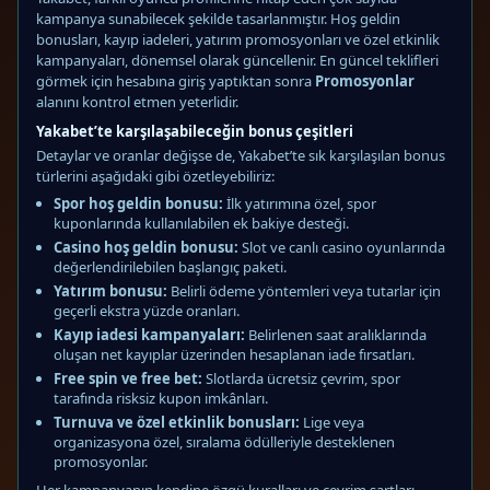
kampanya sunabilecek şekilde tasarlanmıştır. Hoş geldin
bonusları, kayıp iadeleri, yatırım promosyonları ve özel etkinlik
kampanyaları, dönemsel olarak güncellenir. En güncel teklifleri
görmek için hesabına giriş yaptıktan sonra
Promosyonlar
alanını kontrol etmen yeterlidir.
Yakabet’te karşılaşabileceğin bonus çeşitleri
Detaylar ve oranlar değişse de, Yakabet’te sık karşılaşılan bonus
türlerini aşağıdaki gibi özetleyebiliriz:
Spor hoş geldin bonusu:
İlk yatırımına özel, spor
kuponlarında kullanılabilen ek bakiye desteği.
Casino hoş geldin bonusu:
Slot ve canlı casino oyunlarında
değerlendirilebilen başlangıç paketi.
Yatırım bonusu:
Belirli ödeme yöntemleri veya tutarlar için
geçerli ekstra yüzde oranları.
Kayıp iadesi kampanyaları:
Belirlenen saat aralıklarında
oluşan net kayıplar üzerinden hesaplanan iade fırsatları.
Free spin ve free bet:
Slotlarda ücretsiz çevrim, spor
tarafında risksiz kupon imkânları.
Turnuva ve özel etkinlik bonusları:
Lige veya
organizasyona özel, sıralama ödülleriyle desteklenen
promosyonlar.