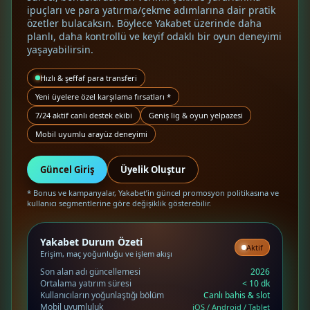
ipuçları ve para yatırma/çekme adımlarına dair pratik
özetler bulacaksın. Böylece Yakabet üzerinde daha
planlı, daha kontrollü ve keyif odaklı bir oyun deneyimi
yaşayabilirsin.
Hızlı & şeffaf para transferi
Yeni üyelere özel karşılama fırsatları *
7/24 aktif canlı destek ekibi
Geniş lig & oyun yelpazesi
Mobil uyumlu arayüz deneyimi
Güncel Giriş
Üyelik Oluştur
* Bonus ve kampanyalar, Yakabet’in güncel promosyon politikasına ve
kullanıcı segmentlerine göre değişiklik gösterebilir.
Yakabet Durum Özeti
Aktif
Erişim, maç yoğunluğu ve işlem akışı
Son alan adı güncellemesi
2026
Ortalama yatırım süresi
< 10 dk
Kullanıcıların yoğunlaştığı bölüm
Canlı bahis & slot
Mobil uyumluluk
iOS / Android / Tablet