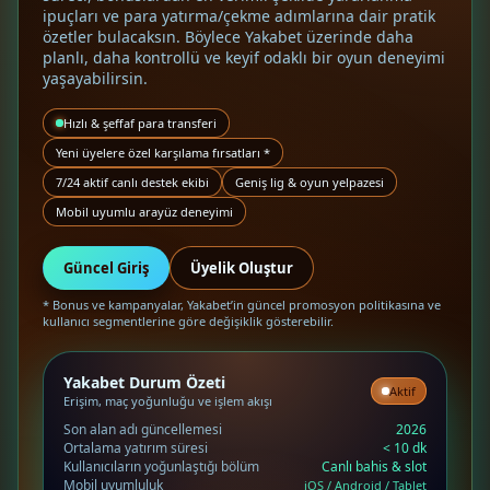
ipuçları ve para yatırma/çekme adımlarına dair pratik
özetler bulacaksın. Böylece Yakabet üzerinde daha
planlı, daha kontrollü ve keyif odaklı bir oyun deneyimi
yaşayabilirsin.
Hızlı & şeffaf para transferi
Yeni üyelere özel karşılama fırsatları *
7/24 aktif canlı destek ekibi
Geniş lig & oyun yelpazesi
Mobil uyumlu arayüz deneyimi
Güncel Giriş
Üyelik Oluştur
* Bonus ve kampanyalar, Yakabet’in güncel promosyon politikasına ve
kullanıcı segmentlerine göre değişiklik gösterebilir.
Yakabet Durum Özeti
Aktif
Erişim, maç yoğunluğu ve işlem akışı
Son alan adı güncellemesi
2026
Ortalama yatırım süresi
< 10 dk
Kullanıcıların yoğunlaştığı bölüm
Canlı bahis & slot
Mobil uyumluluk
iOS / Android / Tablet