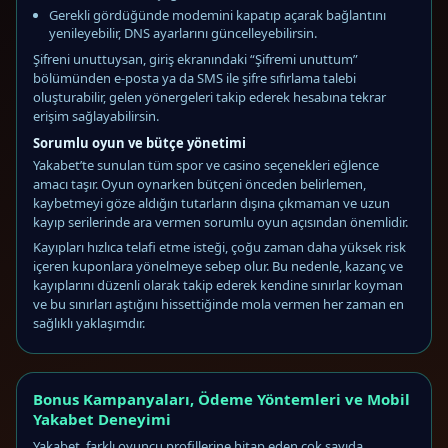
Gerekli gördüğünde modemini kapatıp açarak bağlantını
yenileyebilir, DNS ayarlarını güncelleyebilirsin.
Şifreni unuttuysan, giriş ekranındaki “Şifremi unuttum”
bölümünden e-posta ya da SMS ile şifre sıfırlama talebi
oluşturabilir, gelen yönergeleri takip ederek hesabına tekrar
erişim sağlayabilirsin.
Sorumlu oyun ve bütçe yönetimi
Yakabet’te sunulan tüm spor ve casino seçenekleri eğlence
amacı taşır. Oyun oynarken bütçeni önceden belirlemen,
kaybetmeyi göze aldığın tutarların dışına çıkmaman ve uzun
kayıp serilerinde ara vermen sorumlu oyun açısından önemlidir.
Kayıpları hızlıca telafi etme isteği, çoğu zaman daha yüksek risk
içeren kuponlara yönelmeye sebep olur. Bu nedenle, kazanç ve
kayıplarını düzenli olarak takip ederek kendine sınırlar koyman
ve bu sınırları aştığını hissettiğinde mola vermen her zaman en
sağlıklı yaklaşımdır.
Bonus Kampanyaları, Ödeme Yöntemleri ve Mobil
Yakabet Deneyimi
Yakabet, farklı oyuncu profillerine hitap eden çok sayıda