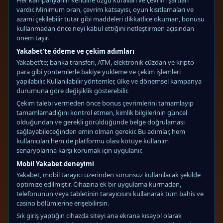
Her kampanyanın kendine özgü kuralları ve çevrim şartları
vardır. Minimum oran, çevrim katsayısı, oyun kısıtlamaları ve
azami çekilebilir tutar gibi maddeleri dikkatlice okuman, bonusu
kullanmadan önce neyi kabul ettiğini netleştirmen açısından
önem taşır.
Yakabet’te ödeme ve çekim adımları
Yakabet’te; banka transferi, ATM, elektronik cüzdan ve kripto
para gibi yöntemlerle bakiye yükleme ve çekim işlemleri
yapılabilir. Kullanılabilir yöntemler, ülke ve dönemsel kampanya
durumuna göre değişiklik gösterebilir.
Çekim talebi vermeden önce bonus çevrimlerini tamamlayıp
tamamlamadığını kontrol etmen, kimlik bilgilerinin güncel
olduğundan ve gerekli görüldüğünde belge doğrulaması
sağlayabileceğinden emin olman gerekir. Bu adımlar, hem
kullanıcıları hem de platformu olası kötüye kullanım
senaryolarına karşı korumak için uygulanır.
Mobil Yakabet deneyimi
Yakabet, mobil tarayıcı üzerinden sorunsuz kullanılacak şekilde
optimize edilmiştir. Cihazına ek bir uygulama kurmadan,
telefonunun veya tabletinin tarayıcısını kullanarak tüm bahis ve
casino bölümlerine erişebilirsin.
Sık giriş yaptığın cihazda siteyi ana ekrana kısayol olarak