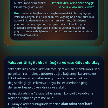
Minimum yatırım aralığı
Platform kurallarına göre değişir
Ortalama çekim onayı
Genellikle kısa süre içinde*
Öneri:
Yakabet bağlantılarını kaybetmemek için bu sayfayı yer
imlerine ekleyebilir, erişim problemi yaşadığında önce buradaki
güncel linki deneyebilirsin. İşlem süreleri; seçtiğin ödeme
yöntemi, banka yoğunluğu ve güvenlik incelemeleri gibi
etkenlere göre değişir. Özellikle derbi ve final maçları gibi
yoğun dönemlerde işlemlerini mümkünse maç saatinden önce
tamamlamaya çalış.
Yakabet Giriş Rehberi: Doğru Adrese Güvenle Ulaş
Yakabet’e ulaşırken dikkat edilmesi gereken en önemli konu, seni
gerçekten resmi siteye götüren doğru bağlantıyı kullanmaktır.
Ülke bazlı erişim engellemeleri yüzünden alan adı sık sık
değişebildiği için, eski veya kopya linkler üzerinden giriş
denemek hesap güvenliğini riske atabilir.
Aşağıdaki adımlar, Yakabet’e her zaman kontrollü ve güvenli
biçimde erişmene yardımcı olur:
Tarayıcı adres çubuğunda yer alan
alan adını harf harf