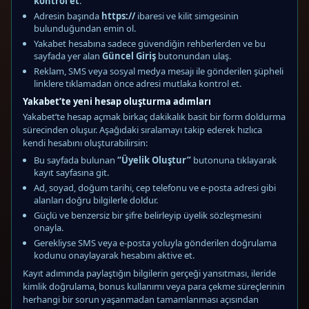
kontrol et
.
Adresin başında
https://
ibaresi ve kilit simgesinin
bulunduğundan emin ol.
Yakabet hesabına sadece güvendiğin rehberlerden ve bu
sayfada yer alan
Güncel Giriş
butonundan ulaş.
Reklam, SMS veya sosyal medya mesajı ile gönderilen şüpheli
linklere tıklamadan önce adresi mutlaka kontrol et.
Yakabet’te yeni hesap oluşturma adımları
Yakabet’te hesap açmak birkaç dakikalık basit bir form doldurma
sürecinden oluşur. Aşağıdaki sıralamayı takip ederek hızlıca
kendi hesabını oluşturabilirsin:
Bu sayfada bulunan
“Üyelik Oluştur”
butonuna tıklayarak
kayıt sayfasına git.
Ad, soyad, doğum tarihi, cep telefonu ve e-posta adresi gibi
alanları doğru bilgilerle doldur.
Güçlü ve benzersiz bir şifre belirleyip üyelik sözleşmesini
onayla.
Gerekliyse SMS veya e-posta yoluyla gönderilen doğrulama
kodunu onaylayarak hesabını aktive et.
Kayıt adımında paylaştığın bilgilerin gerçeği yansıtması, ileride
kimlik doğrulama, bonus kullanımı veya para çekme süreçlerinin
herhangi bir sorun yaşanmadan tamamlanması açısından