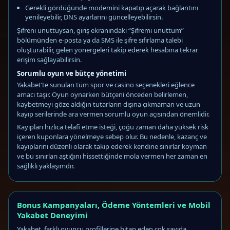
Gerekli gördüğünde modemini kapatıp açarak bağlantını
yenileyebilir, DNS ayarlarını güncelleyebilirsin.
Şifreni unuttuysan, giriş ekranındaki “Şifremi unuttum”
bölümünden e-posta ya da SMS ile şifre sıfırlama talebi
oluşturabilir, gelen yönergeleri takip ederek hesabına tekrar
erişim sağlayabilirsin.
Sorumlu oyun ve bütçe yönetimi
Yakabet’te sunulan tüm spor ve casino seçenekleri eğlence
amacı taşır. Oyun oynarken bütçeni önceden belirlemen,
kaybetmeyi göze aldığın tutarların dışına çıkmaman ve uzun
kayıp serilerinde ara vermen sorumlu oyun açısından önemlidir.
Kayıpları hızlıca telafi etme isteği, çoğu zaman daha yüksek risk
içeren kuponlara yönelmeye sebep olur. Bu nedenle, kazanç ve
kayıplarını düzenli olarak takip ederek kendine sınırlar koyman
ve bu sınırları aştığını hissettiğinde mola vermen her zaman en
sağlıklı yaklaşımdır.
Bonus Kampanyaları, Ödeme Yöntemleri ve Mobil
Yakabet Deneyimi
Yakabet, farklı oyuncu profillerine hitap eden çok sayıda