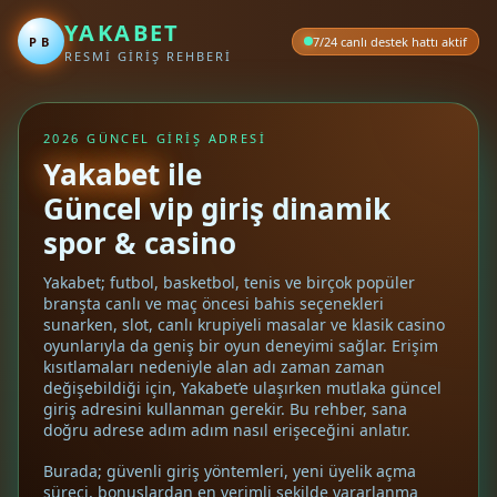
YAKABET
PB
7/24 canlı destek hattı aktif
RESMİ GİRİŞ REHBERİ
2026 GÜNCEL GİRİŞ ADRESİ
Yakabet
ile
Güncel vip giriş dinamik
spor & casino
Yakabet; futbol, basketbol, tenis ve birçok popüler
branşta canlı ve maç öncesi bahis seçenekleri
sunarken, slot, canlı krupiyeli masalar ve klasik casino
oyunlarıyla da geniş bir oyun deneyimi sağlar. Erişim
kısıtlamaları nedeniyle alan adı zaman zaman
değişebildiği için, Yakabet’e ulaşırken mutlaka güncel
giriş adresini kullanman gerekir. Bu rehber, sana
doğru adrese adım adım nasıl erişeceğini anlatır.
Burada; güvenli giriş yöntemleri, yeni üyelik açma
süreci, bonuslardan en verimli şekilde yararlanma