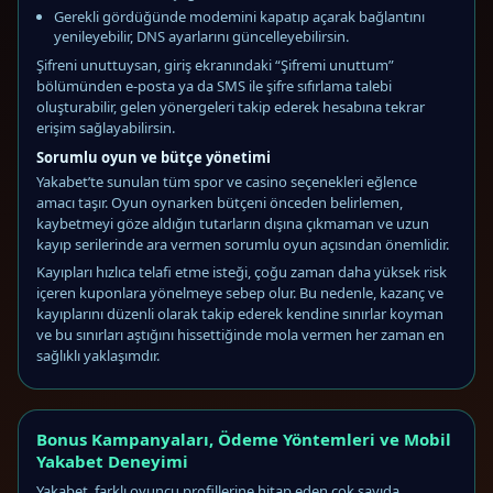
Gerekli gördüğünde modemini kapatıp açarak bağlantını
yenileyebilir, DNS ayarlarını güncelleyebilirsin.
Şifreni unuttuysan, giriş ekranındaki “Şifremi unuttum”
bölümünden e-posta ya da SMS ile şifre sıfırlama talebi
oluşturabilir, gelen yönergeleri takip ederek hesabına tekrar
erişim sağlayabilirsin.
Sorumlu oyun ve bütçe yönetimi
Yakabet’te sunulan tüm spor ve casino seçenekleri eğlence
amacı taşır. Oyun oynarken bütçeni önceden belirlemen,
kaybetmeyi göze aldığın tutarların dışına çıkmaman ve uzun
kayıp serilerinde ara vermen sorumlu oyun açısından önemlidir.
Kayıpları hızlıca telafi etme isteği, çoğu zaman daha yüksek risk
içeren kuponlara yönelmeye sebep olur. Bu nedenle, kazanç ve
kayıplarını düzenli olarak takip ederek kendine sınırlar koyman
ve bu sınırları aştığını hissettiğinde mola vermen her zaman en
sağlıklı yaklaşımdır.
Bonus Kampanyaları, Ödeme Yöntemleri ve Mobil
Yakabet Deneyimi
Yakabet, farklı oyuncu profillerine hitap eden çok sayıda