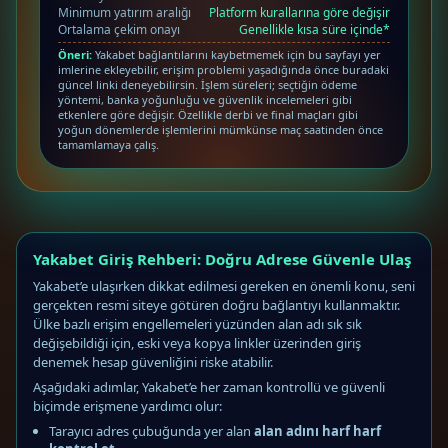
Minimum yatırım aralığı
Platform kurallarına göre değişir
Ortalama çekim onayı
Genellikle kısa süre içinde*
Öneri:
Yakabet bağlantılarını kaybetmemek için bu sayfayı yer
imlerine ekleyebilir, erişim problemi yaşadığında önce buradaki
güncel linki deneyebilirsin. İşlem süreleri; seçtiğin ödeme
yöntemi, banka yoğunluğu ve güvenlik incelemeleri gibi
etkenlere göre değişir. Özellikle derbi ve final maçları gibi
yoğun dönemlerde işlemlerini mümkünse maç saatinden önce
tamamlamaya çalış.
Yakabet Giriş Rehberi: Doğru Adrese Güvenle Ulaş
Yakabet’e ulaşırken dikkat edilmesi gereken en önemli konu, seni
gerçekten resmi siteye götüren doğru bağlantıyı kullanmaktır.
Ülke bazlı erişim engellemeleri yüzünden alan adı sık sık
değişebildiği için, eski veya kopya linkler üzerinden giriş
denemek hesap güvenliğini riske atabilir.
Aşağıdaki adımlar, Yakabet’e her zaman kontrollü ve güvenli
biçimde erişmene yardımcı olur:
Tarayıcı adres çubuğunda yer alan
alan adını harf harf