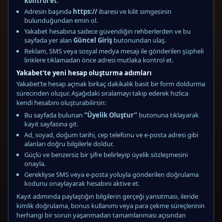
kontrol et
.
Adresin başında
https://
ibaresi ve kilit simgesinin
bulunduğundan emin ol.
Yakabet hesabına sadece güvendiğin rehberlerden ve bu
sayfada yer alan
Güncel Giriş
butonundan ulaş.
Reklam, SMS veya sosyal medya mesajı ile gönderilen şüpheli
linklere tıklamadan önce adresi mutlaka kontrol et.
Yakabet’te yeni hesap oluşturma adımları
Yakabet’te hesap açmak birkaç dakikalık basit bir form doldurma
sürecinden oluşur. Aşağıdaki sıralamayı takip ederek hızlıca
kendi hesabını oluşturabilirsin:
Bu sayfada bulunan
“Üyelik Oluştur”
butonuna tıklayarak
kayıt sayfasına git.
Ad, soyad, doğum tarihi, cep telefonu ve e-posta adresi gibi
alanları doğru bilgilerle doldur.
Güçlü ve benzersiz bir şifre belirleyip üyelik sözleşmesini
onayla.
Gerekliyse SMS veya e-posta yoluyla gönderilen doğrulama
kodunu onaylayarak hesabını aktive et.
Kayıt adımında paylaştığın bilgilerin gerçeği yansıtması, ileride
kimlik doğrulama, bonus kullanımı veya para çekme süreçlerinin
herhangi bir sorun yaşanmadan tamamlanması açısından