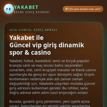
YAKABET
PB
7/24 canlı destek hattı aktif
RESMİ GİRİŞ REHBERİ
2026 GÜNCEL GİRİŞ ADRESİ
Yakabet
ile
Güncel vip giriş dinamik
spor & casino
Yakabet; futbol, basketbol, tenis ve birçok popüler
branşta canlı ve maç öncesi bahis seçenekleri
sunarken, slot, canlı krupiyeli masalar ve klasik casino
oyunlarıyla da geniş bir oyun deneyimi sağlar. Erişim
kısıtlamaları nedeniyle alan adı zaman zaman
değişebildiği için, Yakabet’e ulaşırken mutlaka güncel
giriş adresini kullanman gerekir. Bu rehber, sana
doğru adrese adım adım nasıl erişeceğini anlatır.
Burada; güvenli giriş yöntemleri, yeni üyelik açma
süreci, bonuslardan en verimli şekilde yararlanma