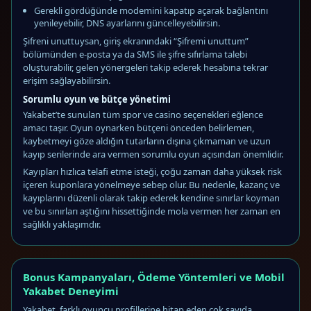
Gerekli gördüğünde modemini kapatıp açarak bağlantını
yenileyebilir, DNS ayarlarını güncelleyebilirsin.
Şifreni unuttuysan, giriş ekranındaki “Şifremi unuttum”
bölümünden e-posta ya da SMS ile şifre sıfırlama talebi
oluşturabilir, gelen yönergeleri takip ederek hesabına tekrar
erişim sağlayabilirsin.
Sorumlu oyun ve bütçe yönetimi
Yakabet’te sunulan tüm spor ve casino seçenekleri eğlence
amacı taşır. Oyun oynarken bütçeni önceden belirlemen,
kaybetmeyi göze aldığın tutarların dışına çıkmaman ve uzun
kayıp serilerinde ara vermen sorumlu oyun açısından önemlidir.
Kayıpları hızlıca telafi etme isteği, çoğu zaman daha yüksek risk
içeren kuponlara yönelmeye sebep olur. Bu nedenle, kazanç ve
kayıplarını düzenli olarak takip ederek kendine sınırlar koyman
ve bu sınırları aştığını hissettiğinde mola vermen her zaman en
sağlıklı yaklaşımdır.
Bonus Kampanyaları, Ödeme Yöntemleri ve Mobil
Yakabet Deneyimi
Yakabet, farklı oyuncu profillerine hitap eden çok sayıda