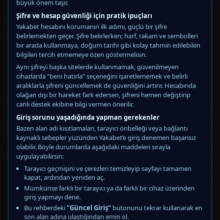
büyük önem taşır.
Şifre ve hesap güvenliği için pratik ipuçları
Yakabet hesabını korumanın ilk adımı, güçlü bir şifre
belirlemekten geçer. Şifre belirlerken; harf, rakam ve sembolleri
bir arada kullanmaya, doğum tarihi gibi kolay tahmin edilebilen
bilgileri tercih etmemeye özen göstermelisin.
Aynı şifreyi başka sitelerde kullanmamak, güvenilmeyen
cihazlarda “beni hatırla” seçeneğini işaretlememek ve belirli
aralıklarla şifreni güncellemek de güvenliğini artırır. Hesabında
olağan dışı bir hareket fark edersen, şifreni hemen değiştirip
canlı destek ekibine bilgi vermen önerilir.
Giriş sorunu yaşadığında yapman gerekenler
Bazen alan adı kısıtlamaları, tarayıcı önbelleği veya bağlantı
kaynaklı sebepler yüzünden Yakabet’e giriş denemen başarısız
olabilir. Böyle durumlarda aşağıdaki maddeleri sırayla
uygulayabilirsin:
Tarayıcı geçmişini ve çerezleri temizleyip sayfayı tamamen
kapat, ardından yeniden aç.
Mümkünse farklı bir tarayıcı ya da farklı bir cihaz üzerinden
giriş yapmayı dene.
Bu rehberdeki
“Güncel Giriş”
butonunu tekrar kullanarak en
son alan adına ulaştığından emin ol.