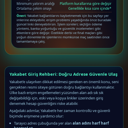
Minimum yatırım aralığı
Platform kurallarına göre değişir
Ortalama çekim onayı
Genellikle kısa süre içinde*
Öneri:
Yakabet bağlantılarını kaybetmemek için bu sayfayı yer
imlerine ekleyebilir, erişim problemi yaşadığında önce buradaki
güncel linki deneyebilirsin. İşlem süreleri; seçtiğin ödeme
yöntemi, banka yoğunluğu ve güvenlik incelemeleri gibi
etkenlere göre değişir. Özellikle derbi ve final maçları gibi
yoğun dönemlerde işlemlerini mümkünse maç saatinden önce
tamamlamaya çalış.
Yakabet Giriş Rehberi: Doğru Adrese Güvenle Ulaş
Yakabet’e ulaşırken dikkat edilmesi gereken en önemli konu, seni
gerçekten resmi siteye götüren doğru bağlantıyı kullanmaktır.
Ülke bazlı erişim engellemeleri yüzünden alan adı sık sık
değişebildiği için, eski veya kopya linkler üzerinden giriş
denemek hesap güvenliğini riske atabilir.
Aşağıdaki adımlar, Yakabet’e her zaman kontrollü ve güvenli
biçimde erişmene yardımcı olur:
Tarayıcı adres çubuğunda yer alan
alan adını harf harf