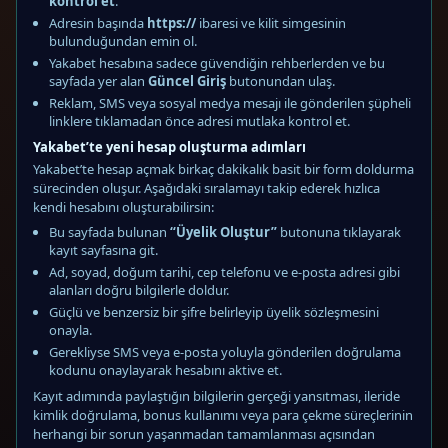
kontrol et
.
Adresin başında
https://
ibaresi ve kilit simgesinin
bulunduğundan emin ol.
Yakabet hesabına sadece güvendiğin rehberlerden ve bu
sayfada yer alan
Güncel Giriş
butonundan ulaş.
Reklam, SMS veya sosyal medya mesajı ile gönderilen şüpheli
linklere tıklamadan önce adresi mutlaka kontrol et.
Yakabet’te yeni hesap oluşturma adımları
Yakabet’te hesap açmak birkaç dakikalık basit bir form doldurma
sürecinden oluşur. Aşağıdaki sıralamayı takip ederek hızlıca
kendi hesabını oluşturabilirsin:
Bu sayfada bulunan
“Üyelik Oluştur”
butonuna tıklayarak
kayıt sayfasına git.
Ad, soyad, doğum tarihi, cep telefonu ve e-posta adresi gibi
alanları doğru bilgilerle doldur.
Güçlü ve benzersiz bir şifre belirleyip üyelik sözleşmesini
onayla.
Gerekliyse SMS veya e-posta yoluyla gönderilen doğrulama
kodunu onaylayarak hesabını aktive et.
Kayıt adımında paylaştığın bilgilerin gerçeği yansıtması, ileride
kimlik doğrulama, bonus kullanımı veya para çekme süreçlerinin
herhangi bir sorun yaşanmadan tamamlanması açısından