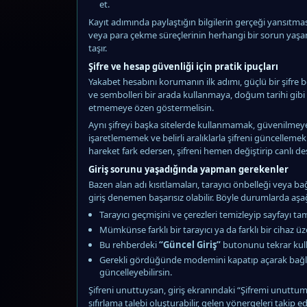
et.
Kayıt adımında paylaştığın bilgilerin gerçeği yansıtma
veya para çekme süreçlerinin herhangi bir sorun y
taşır.
Şifre ve hesap güvenliği için pratik ipuçları
Yakabet hesabını korumanın ilk adımı, güçlü bir şifre be
ve sembolleri bir arada kullanmaya, doğum tarihi gibi k
etmemeye özen göstermelisin.
Aynı şifreyi başka sitelerde kullanmamak, güvenilmeye
işaretlememek ve belirli aralıklarla şifreni güncellemek
hareket fark edersen, şifreni hemen değiştirip canlı des
Giriş sorunu yaşadığında yapman gerekenler
Bazen alan adı kısıtlamaları, tarayıcı önbelleği veya 
giriş denemen başarısız olabilir. Böyle durumlarda aşağ
Tarayıcı geçmişini ve çerezleri temizleyip sayfayı 
Mümkünse farklı bir tarayıcı ya da farklı bir cihaz 
Bu rehberdeki
“Güncel Giriş”
butonunu tekrar kull
Gerekli gördüğünde modemini kapatıp açarak bağlant
güncelleyebilirsin.
Şifreni unuttuysan, giriş ekranındaki “Şifremi unuttu
sıfırlama talebi oluşturabilir, gelen yönergeleri takip 