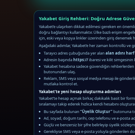
Yakabet Giriş Rehberi: Doğru Adrese Güve
Yakabet’e ulaşırken dikkat edilmesi gereken en önemli
doğru bağlantıyı kullanmaktır. Ülke bazlı erişim engell
için, eski veya kopya linkler üzerinden giriş denemek he
Aşağıdaki adımlar, Yakabet’e her zaman kontrollü ve g
Tarayıcı adres çubuğunda yer alan
alan adını harf
Adresin başında
https://
ibaresi ve kilit simgesin
Yakabet hesabına sadece güvendiğin rehberlerden 
butonundan ulaş.
Reklam, SMS veya sosyal medya mesajı ile gönderile
mutlaka kontrol et.
Yakabet’te yeni hesap oluşturma adımları
Yakabet’te hesap açmak birkaç dakikalık basit bir for
sıralamayı takip ederek hızlıca kendi hesabını oluşturab
Bu sayfada bulunan
“Üyelik Oluştur”
butonuna tık
Ad, soyad, doğum tarihi, cep telefonu ve e-posta adre
Güçlü ve benzersiz bir şifre belirleyip üyelik sözleş
Gerekliyse SMS veya e-posta yoluyla gönderilen d