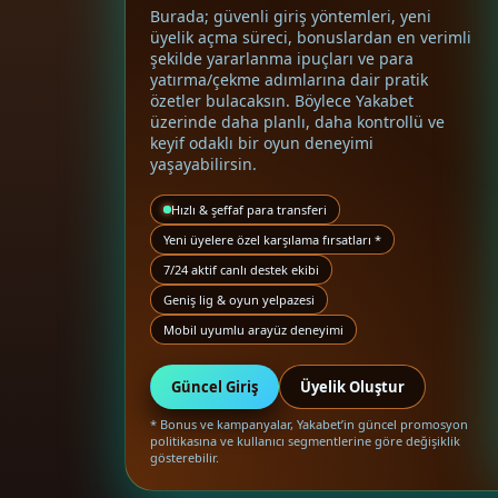
Burada; güvenli giriş yöntemleri, yeni
üyelik açma süreci, bonuslardan en verimli
şekilde yararlanma ipuçları ve para
yatırma/çekme adımlarına dair pratik
özetler bulacaksın. Böylece Yakabet
üzerinde daha planlı, daha kontrollü ve
keyif odaklı bir oyun deneyimi
yaşayabilirsin.
Hızlı & şeffaf para transferi
Yeni üyelere özel karşılama fırsatları *
7/24 aktif canlı destek ekibi
Geniş lig & oyun yelpazesi
Mobil uyumlu arayüz deneyimi
Güncel Giriş
Üyelik Oluştur
* Bonus ve kampanyalar, Yakabet’in güncel promosyon
politikasına ve kullanıcı segmentlerine göre değişiklik
gösterebilir.