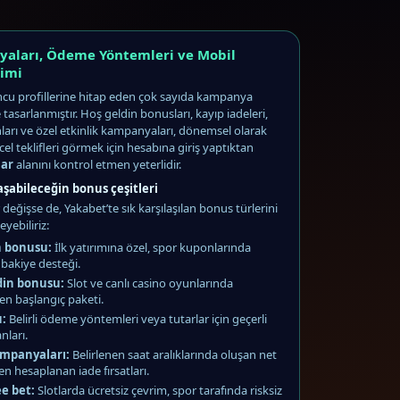
aları, Ödeme Yöntemleri ve Mobil
imi
uncu profillerine hitap eden çok sayıda kampanya
tasarlanmıştır. Hoş geldin bonusları, kayıp iadeleri,
arı ve özel etkinlik kampanyaları, dönemsel olarak
cel teklifleri görmek için hesabına giriş yaptıktan
ar
alanını kontrol etmen yeterlidir.
aşabileceğin bonus çeşitleri
değişse de, Yakabet’te sık karşılaşılan bonus türlerini
eyebiliriz:
n bonusu:
İlk yatırımına özel, spor kuponlarında
 bakiye desteği.
din bonusu:
Slot ve canlı casino oyunlarında
len başlangıç paketi.
:
Belirli ödeme yöntemleri veya tutarlar için geçerli
nları.
ampanyaları:
Belirlenen saat aralıklarında oluşan net
en hesaplanan iade fırsatları.
ee bet:
Slotlarda ücretsiz çevrim, spor tarafında risksiz