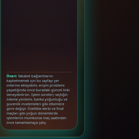
Öneri:
Yakabet bağlantılarını
kaybetmemek için bu sayfayı yer
imlerine ekleyebilir, erişim problemi
yaşadığında önce buradaki güncel linki
deneyebilirsin. İşlem süreleri; seçtiğin
ödeme yöntemi, banka yoğunluğu ve
güvenlik incelemeleri gibi etkenlere
göre değişir. Özellikle derbi ve final
maçları gibi yoğun dönemlerde
işlemlerini mümkünse maç saatinden
önce tamamlamaya çalış.