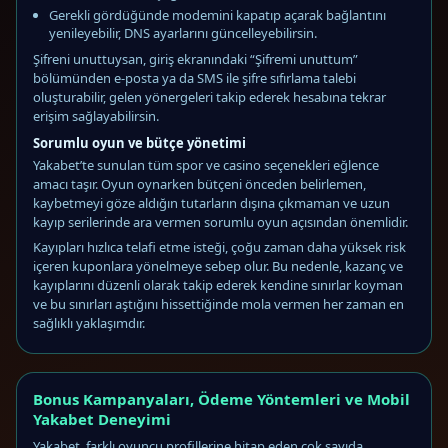
Gerekli gördüğünde modemini kapatıp açarak bağlantını
yenileyebilir, DNS ayarlarını güncelleyebilirsin.
Şifreni unuttuysan, giriş ekranındaki “Şifremi unuttum”
bölümünden e-posta ya da SMS ile şifre sıfırlama talebi
oluşturabilir, gelen yönergeleri takip ederek hesabına tekrar
erişim sağlayabilirsin.
Sorumlu oyun ve bütçe yönetimi
Yakabet’te sunulan tüm spor ve casino seçenekleri eğlence
amacı taşır. Oyun oynarken bütçeni önceden belirlemen,
kaybetmeyi göze aldığın tutarların dışına çıkmaman ve uzun
kayıp serilerinde ara vermen sorumlu oyun açısından önemlidir.
Kayıpları hızlıca telafi etme isteği, çoğu zaman daha yüksek risk
içeren kuponlara yönelmeye sebep olur. Bu nedenle, kazanç ve
kayıplarını düzenli olarak takip ederek kendine sınırlar koyman
ve bu sınırları aştığını hissettiğinde mola vermen her zaman en
sağlıklı yaklaşımdır.
Bonus Kampanyaları, Ödeme Yöntemleri ve Mobil
Yakabet Deneyimi
Yakabet, farklı oyuncu profillerine hitap eden çok sayıda