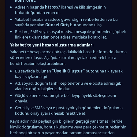
kontrol et
.
Adresin başında
https://
ibaresi ve kilit simgesinin
bulunduğundan emin ol.
Yakabet hesabına sadece güvendiğin rehberlerden ve bu
sayfada yer alan
Güncel Giriş
butonundan ulaş.
Reklam, SMS veya sosyal medya mesajı ile gönderilen şüpheli
linklere tıklamadan önce adresi mutlaka kontrol et.
Yakabet’te yeni hesap oluşturma adımları
Yakabet’te hesap açmak birkaç dakikalık basit bir form doldurma
sürecinden oluşur. Aşağıdaki sıralamayı takip ederek hızlıca
kendi hesabını oluşturabilirsin:
Bu sayfada bulunan
“Üyelik Oluştur”
butonuna tıklayarak
kayıt sayfasına git.
Ad, soyad, doğum tarihi, cep telefonu ve e-posta adresi gibi
alanları doğru bilgilerle doldur.
Güçlü ve benzersiz bir şifre belirleyip üyelik sözleşmesini
onayla.
Gerekliyse SMS veya e-posta yoluyla gönderilen doğrulama
kodunu onaylayarak hesabını aktive et.
Kayıt adımında paylaştığın bilgilerin gerçeği yansıtması, ileride
kimlik doğrulama, bonus kullanımı veya para çekme süreçlerinin
herhangi bir sorun yaşanmadan tamamlanması açısından