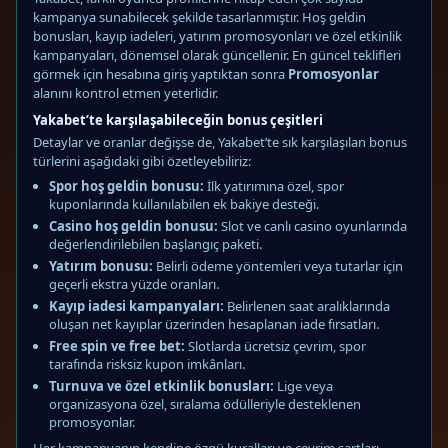
kampanya sunabilecek şekilde tasarlanmıştır. Hoş geldin
bonusları, kayıp iadeleri, yatırım promosyonları ve özel etkinlik
kampanyaları, dönemsel olarak güncellenir. En güncel teklifleri
görmek için hesabına giriş yaptıktan sonra
Promosyonlar
alanını kontrol etmen yeterlidir.
Yakabet’te karşılaşabileceğin bonus çeşitleri
Detaylar ve oranlar değişse de, Yakabet’te sık karşılaşılan bonus
türlerini aşağıdaki gibi özetleyebiliriz:
Spor hoş geldin bonusu:
İlk yatırımına özel, spor
kuponlarında kullanılabilen ek bakiye desteği.
Casino hoş geldin bonusu:
Slot ve canlı casino oyunlarında
değerlendirilebilen başlangıç paketi.
Yatırım bonusu:
Belirli ödeme yöntemleri veya tutarlar için
geçerli ekstra yüzde oranları.
Kayıp iadesi kampanyaları:
Belirlenen saat aralıklarında
oluşan net kayıplar üzerinden hesaplanan iade fırsatları.
Free spin ve free bet:
Slotlarda ücretsiz çevrim, spor
tarafında risksiz kupon imkânları.
Turnuva ve özel etkinlik bonusları:
Lige veya
organizasyona özel, sıralama ödülleriyle desteklenen
promosyonlar.