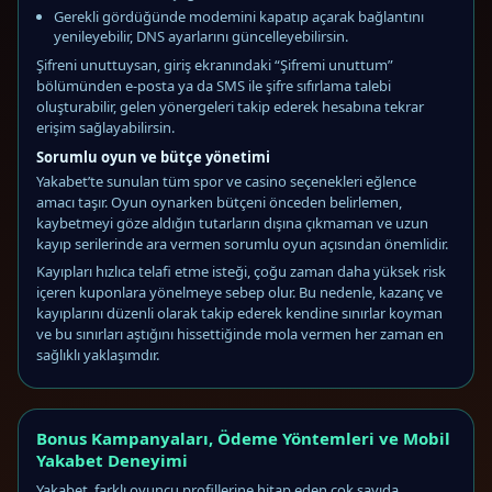
Gerekli gördüğünde modemini kapatıp açarak bağlantını
yenileyebilir, DNS ayarlarını güncelleyebilirsin.
Şifreni unuttuysan, giriş ekranındaki “Şifremi unuttum”
bölümünden e-posta ya da SMS ile şifre sıfırlama talebi
oluşturabilir, gelen yönergeleri takip ederek hesabına tekrar
erişim sağlayabilirsin.
Sorumlu oyun ve bütçe yönetimi
Yakabet’te sunulan tüm spor ve casino seçenekleri eğlence
amacı taşır. Oyun oynarken bütçeni önceden belirlemen,
kaybetmeyi göze aldığın tutarların dışına çıkmaman ve uzun
kayıp serilerinde ara vermen sorumlu oyun açısından önemlidir.
Kayıpları hızlıca telafi etme isteği, çoğu zaman daha yüksek risk
içeren kuponlara yönelmeye sebep olur. Bu nedenle, kazanç ve
kayıplarını düzenli olarak takip ederek kendine sınırlar koyman
ve bu sınırları aştığını hissettiğinde mola vermen her zaman en
sağlıklı yaklaşımdır.
Bonus Kampanyaları, Ödeme Yöntemleri ve Mobil
Yakabet Deneyimi
Yakabet, farklı oyuncu profillerine hitap eden çok sayıda