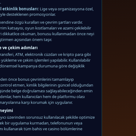
.
 etkinlik bonusları:
Lige veya organizasyona özel,
riyle desteklenen promosyonlar.
dine özgü kuralları ve çevrim şartları vardır.
m katsayısı, oyun kısıtlamaları ve azami çekilebilir
ri dikkatlice okuman, bonusu kullanmadan önce neyi
eştirmen açısından önem taşır.
 ve çekim adımları
ransferi, ATM, elektronik cüzdan ve kripto para gibi
ükleme ve çekim işlemleri yapılabilir. Kullanılabilir
e dönemsel kampanya durumuna göre değişiklik
eden önce bonus çevrimlerini tamamlayıp
ntrol etmen, kimlik bilgilerinin güncel olduğundan
üğünde belge doğrulaması sağlayabileceğinden emin
dımlar, hem kullanıcıları hem de platformu olası
naryolarına karşı korumak için uygulanır.
eneyimi
yıcı üzerinden sorunsuz kullanılacak şekilde optimize
na ek bir uygulama kurmadan, telefonunun veya
sını kullanarak tüm bahis ve casino bölümlerine