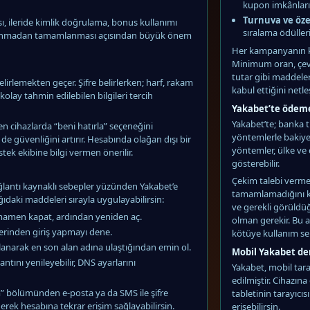
kupon imkânları
Turnuva ve özel
sı, ileride kimlik doğrulama, bonus kullanımı
sıralama ödülle
aşanmadan tamamlanması açısından büyük önem
Her kampanyanın ken
Minimum oran, çevri
tutar gibi maddele
lirlemekten geçer. Şifre belirlerken; harf, rakam
kabul ettiğini netl
olay tahmin edilebilen bilgileri tercih
Yakabet’te ödeme
Yakabet’te; banka t
n cihazlarda “beni hatırla” seçeneğini
yöntemlerle bakiye y
 de güvenliğini artırır. Hesabında olağan dışı bir
yöntemler, ülke v
tek ekibine bilgi vermen önerilir.
gösterebilir.
Çekim talebi verm
bağlantı kaynaklı sebepler yüzünden Yakabet’e
tamamlamadığını ko
ıdaki maddeleri sırayla uygulayabilirsin:
ve gerekli görüld
tamamen kapat, ardından yeniden aç.
olman gerekir. Bu a
üzerinden giriş yapmayı dene.
kötüye kullanım se
anarak en son alan adına ulaştığından emin ol.
Mobil Yakabet d
ını yenileyebilir, DNS ayarlarını
Yakabet, mobil tara
edilmiştir. Cihazı
m” bölümünden e-posta ya da SMS ile şifre
tabletinin tarayıcı
ederek hesabına tekrar erişim sağlayabilirsin.
erişebilirsin.