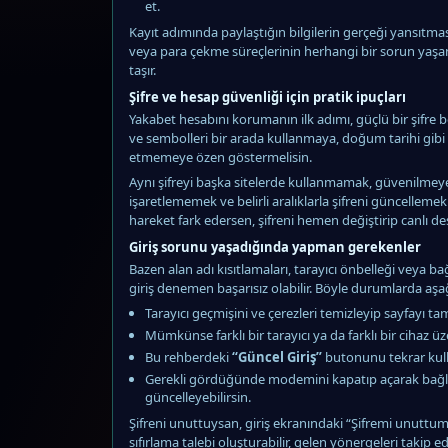
et.
Kayıt adımında paylaştığın bilgilerin gerçeği yansıtma
veya para çekme süreçlerinin herhangi bir sorun y
taşır.
Şifre ve hesap güvenliği için pratik ipuçları
Yakabet hesabını korumanın ilk adımı, güçlü bir şifre be
ve sembolleri bir arada kullanmaya, doğum tarihi gibi k
etmemeye özen göstermelisin.
Aynı şifreyi başka sitelerde kullanmamak, güvenilmeye
işaretlememek ve belirli aralıklarla şifreni güncellemek
hareket fark edersen, şifreni hemen değiştirip canlı des
Giriş sorunu yaşadığında yapman gerekenler
Bazen alan adı kısıtlamaları, tarayıcı önbelleği veya 
giriş denemen başarısız olabilir. Böyle durumlarda aşağ
Tarayıcı geçmişini ve çerezleri temizleyip sayfayı 
Mümkünse farklı bir tarayıcı ya da farklı bir cihaz 
Bu rehberdeki
“Güncel Giriş”
butonunu tekrar kull
Gerekli gördüğünde modemini kapatıp açarak bağlant
güncelleyebilirsin.
Şifreni unuttuysan, giriş ekranındaki “Şifremi unuttu
sıfırlama talebi oluşturabilir, gelen yönergeleri takip 