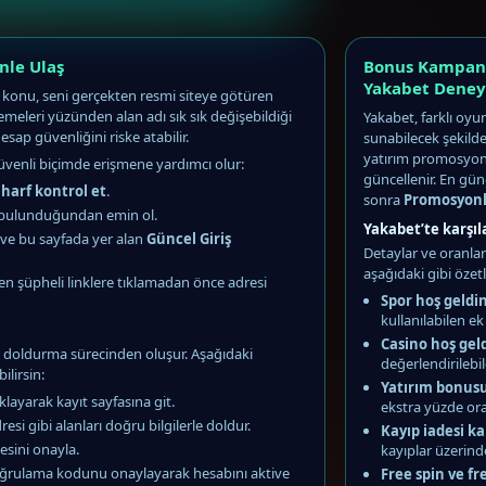
nle Ulaş
Bonus Kampany
Yakabet Deney
 konu, seni gerçekten resmi siteye götüren
emeleri yüzünden alan adı sık sık değişebildiği
Yakabet, farklı oy
sap güvenliğini riske atabilir.
sunabilecek şekilde 
yatırım promosyonl
üvenli biçimde erişmene yardımcı olur:
güncellenir. En gün
 harf kontrol et
.
sonra
Promosyonl
in bulunduğundan emin ol.
Yakabet’te karşıl
ve bu sayfada yer alan
Güncel Giriş
Detaylar ve oranlar 
aşağıdaki gibi özetl
n şüpheli linklere tıklamadan önce adresi
Spor hoş geldi
kullanılabilen ek
Casino hoş gel
m doldurma sürecinden oluşur. Aşağıdaki
değerlendirilebi
ilirsin:
Yatırım bonusu
layarak kayıt sayfasına git.
ekstra yüzde ora
si gibi alanları doğru bilgilerle doldur.
Kayıp iadesi k
mesini onayla.
kayıplar üzerind
oğrulama kodunu onaylayarak hesabını aktive
Free spin ve fr