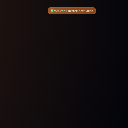
7/24 canlı destek hattı aktif