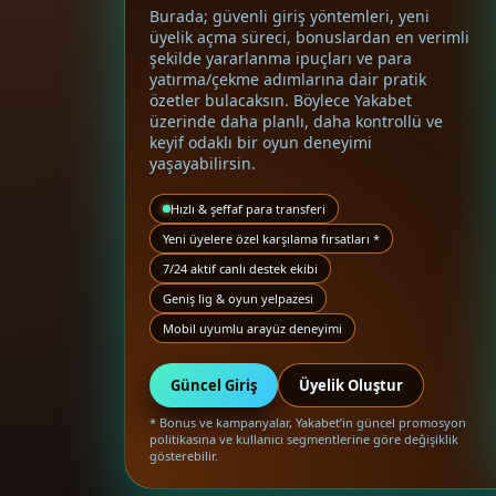
Burada; güvenli giriş yöntemleri, yeni
üyelik açma süreci, bonuslardan en verimli
şekilde yararlanma ipuçları ve para
yatırma/çekme adımlarına dair pratik
özetler bulacaksın. Böylece Yakabet
üzerinde daha planlı, daha kontrollü ve
keyif odaklı bir oyun deneyimi
yaşayabilirsin.
Hızlı & şeffaf para transferi
Yeni üyelere özel karşılama fırsatları *
7/24 aktif canlı destek ekibi
Geniş lig & oyun yelpazesi
Mobil uyumlu arayüz deneyimi
Güncel Giriş
Üyelik Oluştur
* Bonus ve kampanyalar, Yakabet’in güncel promosyon
politikasına ve kullanıcı segmentlerine göre değişiklik
gösterebilir.