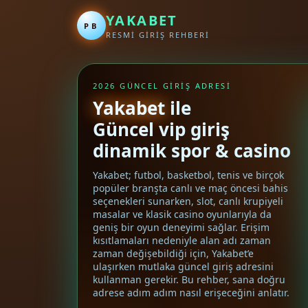
YAKABET
PB
RESMİ GİRİŞ REHBERİ
2026 GÜNCEL GİRİŞ ADRESİ
Yakabet
ile
Güncel vip giriş
dinamik spor & casino
Yakabet; futbol, basketbol, tenis ve birçok
popüler branşta canlı ve maç öncesi bahis
seçenekleri sunarken, slot, canlı krupiyeli
masalar ve klasik casino oyunlarıyla da
geniş bir oyun deneyimi sağlar. Erişim
kısıtlamaları nedeniyle alan adı zaman
zaman değişebildiği için, Yakabet’e
ulaşırken mutlaka güncel giriş adresini
kullanman gerekir. Bu rehber, sana doğru
adrese adım adım nasıl erişeceğini anlatır.