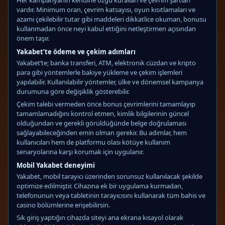
Her kampanyanın kendine özgü kuralları ve çevrim şartları
vardır. Minimum oran, çevrim katsayısı, oyun kısıtlamaları ve
azami çekilebilir tutar gibi maddeleri dikkatlice okuman, bonusu
kullanmadan önce neyi kabul ettiğini netleştirmen açısından
önem taşır.
Yakabet’te ödeme ve çekim adımları
Yakabet’te; banka transferi, ATM, elektronik cüzdan ve kripto
para gibi yöntemlerle bakiye yükleme ve çekim işlemleri
yapılabilir. Kullanılabilir yöntemler, ülke ve dönemsel kampanya
durumuna göre değişiklik gösterebilir.
Çekim talebi vermeden önce bonus çevrimlerini tamamlayıp
tamamlamadığını kontrol etmen, kimlik bilgilerinin güncel
olduğundan ve gerekli görüldüğünde belge doğrulaması
sağlayabileceğinden emin olman gerekir. Bu adımlar, hem
kullanıcıları hem de platformu olası kötüye kullanım
senaryolarına karşı korumak için uygulanır.
Mobil Yakabet deneyimi
Yakabet, mobil tarayıcı üzerinden sorunsuz kullanılacak şekilde
optimize edilmiştir. Cihazına ek bir uygulama kurmadan,
telefonunun veya tabletinin tarayıcısını kullanarak tüm bahis ve
casino bölümlerine erişebilirsin.
Sık giriş yaptığın cihazda siteyi ana ekrana kısayol olarak