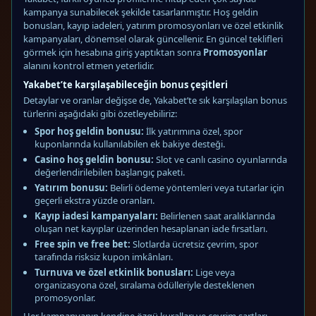
kampanya sunabilecek şekilde tasarlanmıştır. Hoş geldin
bonusları, kayıp iadeleri, yatırım promosyonları ve özel etkinlik
kampanyaları, dönemsel olarak güncellenir. En güncel teklifleri
görmek için hesabına giriş yaptıktan sonra
Promosyonlar
alanını kontrol etmen yeterlidir.
Yakabet’te karşılaşabileceğin bonus çeşitleri
Detaylar ve oranlar değişse de, Yakabet’te sık karşılaşılan bonus
türlerini aşağıdaki gibi özetleyebiliriz:
Spor hoş geldin bonusu:
İlk yatırımına özel, spor
kuponlarında kullanılabilen ek bakiye desteği.
Casino hoş geldin bonusu:
Slot ve canlı casino oyunlarında
değerlendirilebilen başlangıç paketi.
Yatırım bonusu:
Belirli ödeme yöntemleri veya tutarlar için
geçerli ekstra yüzde oranları.
Kayıp iadesi kampanyaları:
Belirlenen saat aralıklarında
oluşan net kayıplar üzerinden hesaplanan iade fırsatları.
Free spin ve free bet:
Slotlarda ücretsiz çevrim, spor
tarafında risksiz kupon imkânları.
Turnuva ve özel etkinlik bonusları:
Lige veya
organizasyona özel, sıralama ödülleriyle desteklenen
promosyonlar.