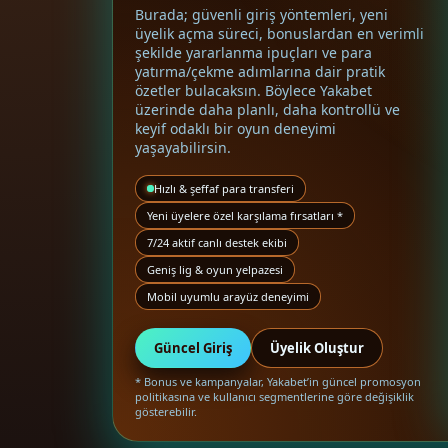
Burada; güvenli giriş yöntemleri, yeni
üyelik açma süreci, bonuslardan en verimli
şekilde yararlanma ipuçları ve para
yatırma/çekme adımlarına dair pratik
özetler bulacaksın. Böylece Yakabet
üzerinde daha planlı, daha kontrollü ve
keyif odaklı bir oyun deneyimi
yaşayabilirsin.
Hızlı & şeffaf para transferi
Yeni üyelere özel karşılama fırsatları *
7/24 aktif canlı destek ekibi
Geniş lig & oyun yelpazesi
Mobil uyumlu arayüz deneyimi
Güncel Giriş
Üyelik Oluştur
* Bonus ve kampanyalar, Yakabet’in güncel promosyon
politikasına ve kullanıcı segmentlerine göre değişiklik
gösterebilir.