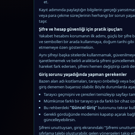
et.
Kayıt adımında paylaştığın bilgilerin gerçeği yansıtma
veya para çekme süreçlerinin herhangi bir sorun y
taşır.
Şifre ve hesap güvenliği için pratik ipuçları
Yakabet hesabını korumanın ilk adımı, güçlü bir şifre be
ve sembolleri bir arada kullanmaya, doğum tarihi gibi k
etmemeye özen göstermelisin.
Aynı şifreyi başka sitelerde kullanmamak, güvenilmeye
işaretlememek ve belirli aralıklarla şifreni güncellemek
hareket fark edersen, şifreni hemen değiştirip canlı des
Giriş sorunu yaşadığında yapman gerekenler
Bazen alan adı kısıtlamaları, tarayıcı önbelleği veya 
giriş denemen başarısız olabilir. Böyle durumlarda aşağ
Tarayıcı geçmişini ve çerezleri temizleyip sayfayı 
Mümkünse farklı bir tarayıcı ya da farklı bir cihaz 
Bu rehberdeki
“Güncel Giriş”
butonunu tekrar kull
Gerekli gördüğünde modemini kapatıp açarak bağlant
güncelleyebilirsin.
Şifreni unuttuysan, giriş ekranındaki “Şifremi unuttu
sıfırlama talebi oluşturabilir, gelen yönergeleri takip 