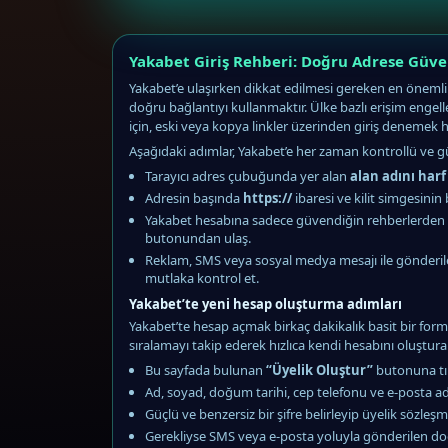
Yakabet Giriş Rehberi: Doğru Adrese Güve
Yakabet’e ulaşırken dikkat edilmesi gereken en önemli
doğru bağlantıyı kullanmaktır. Ülke bazlı erişim engell
için, eski veya kopya linkler üzerinden giriş denemek he
Aşağıdaki adımlar, Yakabet’e her zaman kontrollü ve g
Tarayıcı adres çubuğunda yer alan
alan adını harf
Adresin başında
https://
ibaresi ve kilit simgesin
Yakabet hesabına sadece güvendiğin rehberlerden 
butonundan ulaş.
Reklam, SMS veya sosyal medya mesajı ile gönderile
mutlaka kontrol et.
Yakabet’te yeni hesap oluşturma adımları
Yakabet’te hesap açmak birkaç dakikalık basit bir for
sıralamayı takip ederek hızlıca kendi hesabını oluşturab
Bu sayfada bulunan
“Üyelik Oluştur”
butonuna tık
Ad, soyad, doğum tarihi, cep telefonu ve e-posta adre
Güçlü ve benzersiz bir şifre belirleyip üyelik sözleş
Gerekliyse SMS veya e-posta yoluyla gönderilen d