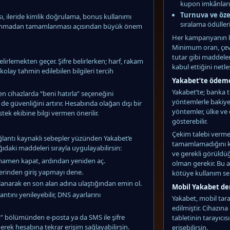
kupon imkânları
Turnuva ve özel
sı, ileride kimlik doğrulama, bonus kullanımı
sıralama ödülle
aşanmadan tamamlanması açısından büyük önem
Her kampanyanın ken
Minimum oran, çevri
tutar gibi maddele
lirlemekten geçer. Şifre belirlerken; harf, rakam
kabul ettiğini netl
olay tahmin edilebilen bilgileri tercih
Yakabet’te ödeme
Yakabet’te; banka t
n cihazlarda “beni hatırla” seçeneğini
yöntemlerle bakiye y
 de güvenliğini artırır. Hesabında olağan dışı bir
yöntemler, ülke v
tek ekibine bilgi vermen önerilir.
gösterebilir.
Çekim talebi verm
bağlantı kaynaklı sebepler yüzünden Yakabet’e
tamamlamadığını ko
ıdaki maddeleri sırayla uygulayabilirsin:
ve gerekli görüld
tamamen kapat, ardından yeniden aç.
olman gerekir. Bu a
üzerinden giriş yapmayı dene.
kötüye kullanım se
anarak en son alan adına ulaştığından emin ol.
Mobil Yakabet d
ını yenileyebilir, DNS ayarlarını
Yakabet, mobil tara
edilmiştir. Cihazı
m” bölümünden e-posta ya da SMS ile şifre
tabletinin tarayıcı
ederek hesabına tekrar erişim sağlayabilirsin.
erişebilirsin.