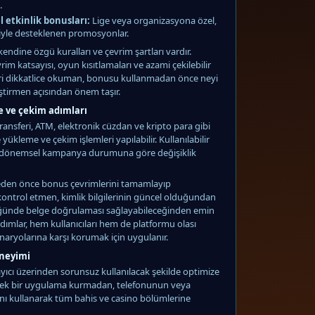
.
 etkinlik bonusları:
Lige veya organizasyona özel,
riyle desteklenen promosyonlar.
dine özgü kuralları ve çevrim şartları vardır.
m katsayısı, oyun kısıtlamaları ve azami çekilebilir
ri dikkatlice okuman, bonusu kullanmadan önce neyi
eştirmen açısından önem taşır.
 ve çekim adımları
ransferi, ATM, elektronik cüzdan ve kripto para gibi
ükleme ve çekim işlemleri yapılabilir. Kullanılabilir
e dönemsel kampanya durumuna göre değişiklik
eden önce bonus çevrimlerini tamamlayıp
ntrol etmen, kimlik bilgilerinin güncel olduğundan
üğünde belge doğrulaması sağlayabileceğinden emin
dımlar, hem kullanıcıları hem de platformu olası
naryolarına karşı korumak için uygulanır.
eneyimi
yıcı üzerinden sorunsuz kullanılacak şekilde optimize
na ek bir uygulama kurmadan, telefonunun veya
sını kullanarak tüm bahis ve casino bölümlerine