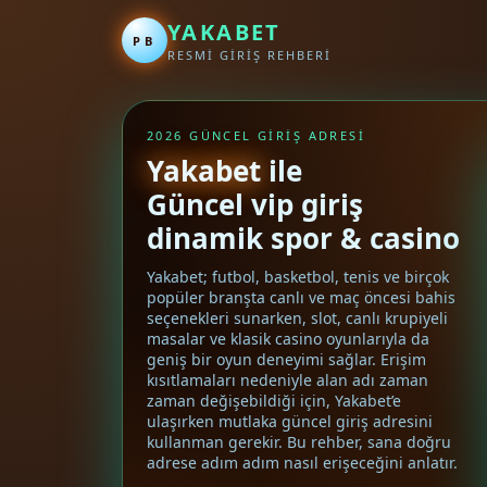
YAKABET
PB
RESMİ GİRİŞ REHBERİ
2026 GÜNCEL GİRİŞ ADRESİ
Yakabet
ile
Güncel vip giriş
dinamik spor & casino
Yakabet; futbol, basketbol, tenis ve birçok
popüler branşta canlı ve maç öncesi bahis
seçenekleri sunarken, slot, canlı krupiyeli
masalar ve klasik casino oyunlarıyla da
geniş bir oyun deneyimi sağlar. Erişim
kısıtlamaları nedeniyle alan adı zaman
zaman değişebildiği için, Yakabet’e
ulaşırken mutlaka güncel giriş adresini
kullanman gerekir. Bu rehber, sana doğru
adrese adım adım nasıl erişeceğini anlatır.