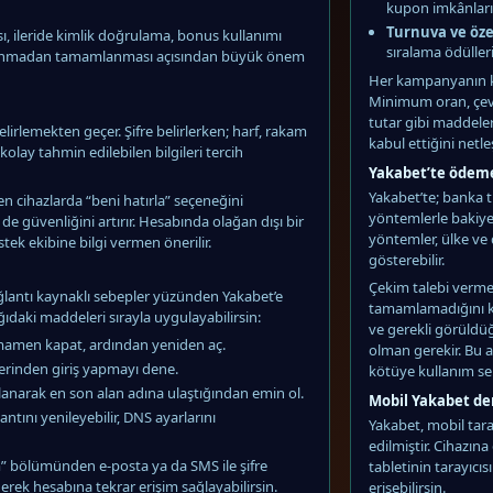
kupon imkânları
Turnuva ve özel
sı, ileride kimlik doğrulama, bonus kullanımı
sıralama ödülle
aşanmadan tamamlanması açısından büyük önem
Her kampanyanın ken
Minimum oran, çevri
tutar gibi maddele
lirlemekten geçer. Şifre belirlerken; harf, rakam
kabul ettiğini netl
olay tahmin edilebilen bilgileri tercih
Yakabet’te ödeme
Yakabet’te; banka t
n cihazlarda “beni hatırla” seçeneğini
yöntemlerle bakiye y
 de güvenliğini artırır. Hesabında olağan dışı bir
yöntemler, ülke v
tek ekibine bilgi vermen önerilir.
gösterebilir.
Çekim talebi verm
bağlantı kaynaklı sebepler yüzünden Yakabet’e
tamamlamadığını ko
ıdaki maddeleri sırayla uygulayabilirsin:
ve gerekli görüld
tamamen kapat, ardından yeniden aç.
olman gerekir. Bu a
üzerinden giriş yapmayı dene.
kötüye kullanım se
anarak en son alan adına ulaştığından emin ol.
Mobil Yakabet d
ını yenileyebilir, DNS ayarlarını
Yakabet, mobil tara
edilmiştir. Cihazı
m” bölümünden e-posta ya da SMS ile şifre
tabletinin tarayıcı
ederek hesabına tekrar erişim sağlayabilirsin.
erişebilirsin.