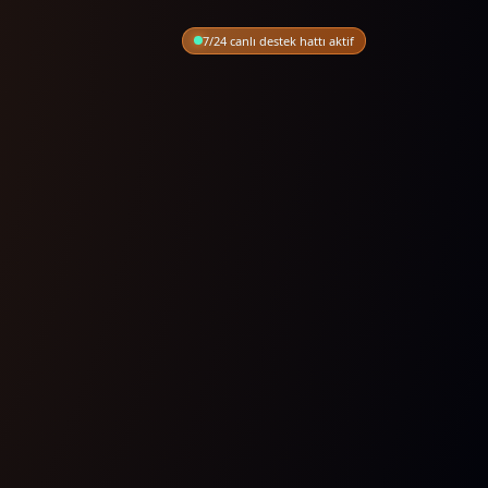
7/24 canlı destek hattı aktif