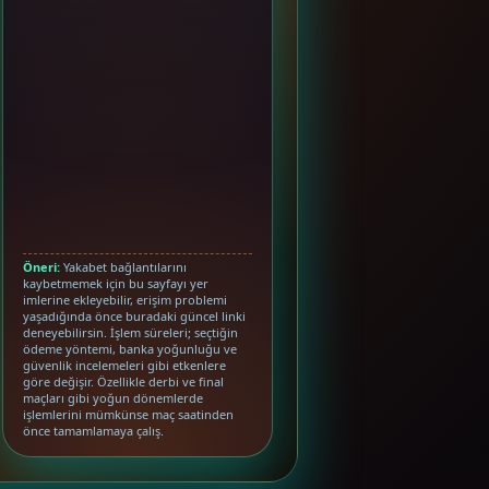
Öneri:
Yakabet bağlantılarını
kaybetmemek için bu sayfayı yer
imlerine ekleyebilir, erişim problemi
yaşadığında önce buradaki güncel linki
deneyebilirsin. İşlem süreleri; seçtiğin
ödeme yöntemi, banka yoğunluğu ve
güvenlik incelemeleri gibi etkenlere
göre değişir. Özellikle derbi ve final
maçları gibi yoğun dönemlerde
işlemlerini mümkünse maç saatinden
önce tamamlamaya çalış.