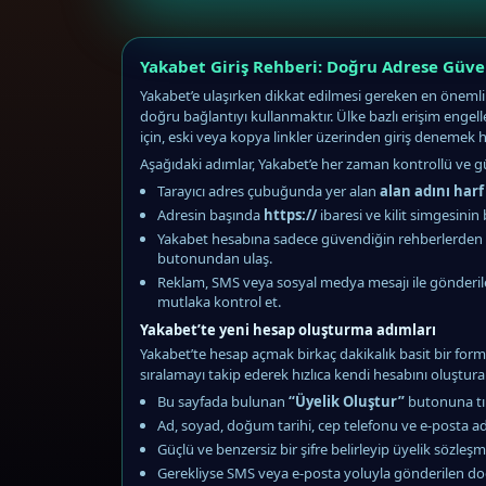
Yakabet Giriş Rehberi: Doğru Adrese Güve
Yakabet’e ulaşırken dikkat edilmesi gereken en önemli
doğru bağlantıyı kullanmaktır. Ülke bazlı erişim engell
için, eski veya kopya linkler üzerinden giriş denemek he
Aşağıdaki adımlar, Yakabet’e her zaman kontrollü ve g
Tarayıcı adres çubuğunda yer alan
alan adını harf
Adresin başında
https://
ibaresi ve kilit simgesin
Yakabet hesabına sadece güvendiğin rehberlerden 
butonundan ulaş.
Reklam, SMS veya sosyal medya mesajı ile gönderile
mutlaka kontrol et.
Yakabet’te yeni hesap oluşturma adımları
Yakabet’te hesap açmak birkaç dakikalık basit bir for
sıralamayı takip ederek hızlıca kendi hesabını oluşturab
Bu sayfada bulunan
“Üyelik Oluştur”
butonuna tık
Ad, soyad, doğum tarihi, cep telefonu ve e-posta adre
Güçlü ve benzersiz bir şifre belirleyip üyelik sözleş
Gerekliyse SMS veya e-posta yoluyla gönderilen d