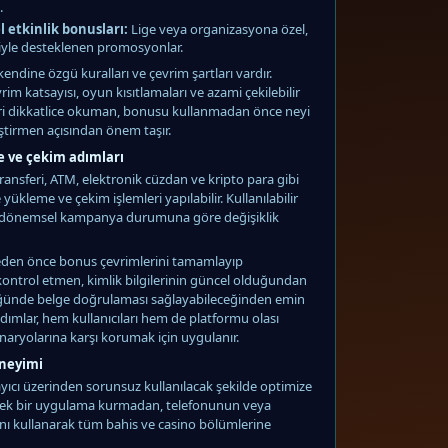
.
 etkinlik bonusları:
Lige veya organizasyona özel,
riyle desteklenen promosyonlar.
dine özgü kuralları ve çevrim şartları vardır.
m katsayısı, oyun kısıtlamaları ve azami çekilebilir
ri dikkatlice okuman, bonusu kullanmadan önce neyi
eştirmen açısından önem taşır.
 ve çekim adımları
ransferi, ATM, elektronik cüzdan ve kripto para gibi
ükleme ve çekim işlemleri yapılabilir. Kullanılabilir
e dönemsel kampanya durumuna göre değişiklik
eden önce bonus çevrimlerini tamamlayıp
ntrol etmen, kimlik bilgilerinin güncel olduğundan
üğünde belge doğrulaması sağlayabileceğinden emin
dımlar, hem kullanıcıları hem de platformu olası
naryolarına karşı korumak için uygulanır.
eneyimi
yıcı üzerinden sorunsuz kullanılacak şekilde optimize
na ek bir uygulama kurmadan, telefonunun veya
sını kullanarak tüm bahis ve casino bölümlerine