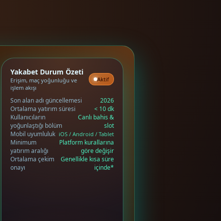
Yakabet Durum Özeti
Aktif
Erişim, maç yoğunluğu ve
işlem akışı
Son alan adı güncellemesi
2026
Ortalama yatırım süresi
< 10 dk
Kullanıcıların
Canlı bahis &
yoğunlaştığı bölüm
slot
Mobil uyumluluk
iOS / Android / Tablet
Minimum
Platform kurallarına
yatırım aralığı
göre değişir
Ortalama çekim
Genellikle kısa süre
onayı
içinde*