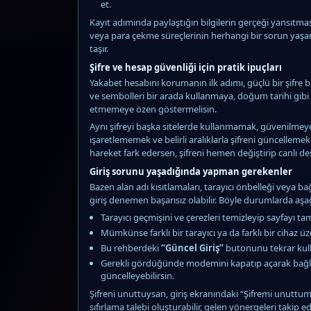
et.
Kayıt adımında paylaştığın bilgilerin gerçeği yansıtma
veya para çekme süreçlerinin herhangi bir sorun y
taşır.
Şifre ve hesap güvenliği için pratik ipuçları
Yakabet hesabını korumanın ilk adımı, güçlü bir şifre be
ve sembolleri bir arada kullanmaya, doğum tarihi gibi k
etmemeye özen göstermelisin.
Aynı şifreyi başka sitelerde kullanmamak, güvenilmeye
işaretlememek ve belirli aralıklarla şifreni güncellemek
hareket fark edersen, şifreni hemen değiştirip canlı des
Giriş sorunu yaşadığında yapman gerekenler
Bazen alan adı kısıtlamaları, tarayıcı önbelleği veya 
giriş denemen başarısız olabilir. Böyle durumlarda aşağ
Tarayıcı geçmişini ve çerezleri temizleyip sayfayı 
Mümkünse farklı bir tarayıcı ya da farklı bir cihaz 
Bu rehberdeki
“Güncel Giriş”
butonunu tekrar kull
Gerekli gördüğünde modemini kapatıp açarak bağlant
güncelleyebilirsin.
Şifreni unuttuysan, giriş ekranındaki “Şifremi unuttu
sıfırlama talebi oluşturabilir, gelen yönergeleri takip 