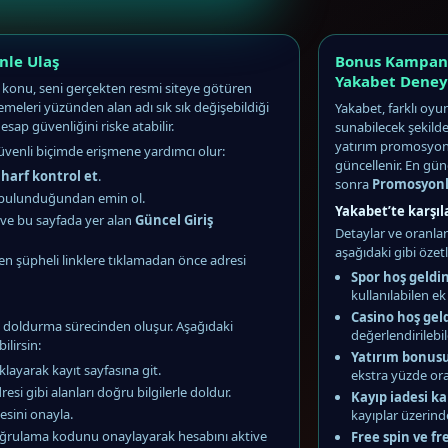
nle Ulaş
Bonus Kampany
Yakabet Deney
 konu, seni gerçekten resmi siteye götüren
emeleri yüzünden alan adı sık sık değişebildiği
Yakabet, farklı oy
sap güvenliğini riske atabilir.
sunabilecek şekilde 
yatırım promosyonl
üvenli biçimde erişmene yardımcı olur:
güncellenir. En gün
 harf kontrol et
.
sonra
Promosyonl
in bulunduğundan emin ol.
Yakabet’te karşıl
ve bu sayfada yer alan
Güncel Giriş
Detaylar ve oranlar 
aşağıdaki gibi özetl
n şüpheli linklere tıklamadan önce adresi
Spor hoş geldi
kullanılabilen ek
Casino hoş gel
m doldurma sürecinden oluşur. Aşağıdaki
değerlendirilebi
ilirsin:
Yatırım bonusu
layarak kayıt sayfasına git.
ekstra yüzde ora
si gibi alanları doğru bilgilerle doldur.
Kayıp iadesi k
mesini onayla.
kayıplar üzerind
oğrulama kodunu onaylayarak hesabını aktive
Free spin ve fr