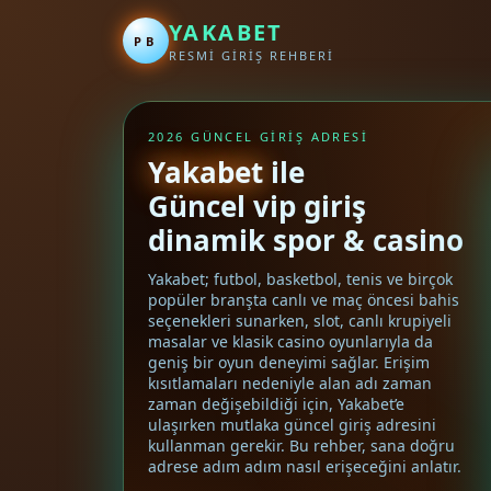
YAKABET
PB
RESMİ GİRİŞ REHBERİ
2026 GÜNCEL GİRİŞ ADRESİ
Yakabet
ile
Güncel vip giriş
dinamik spor & casino
Yakabet; futbol, basketbol, tenis ve birçok
popüler branşta canlı ve maç öncesi bahis
seçenekleri sunarken, slot, canlı krupiyeli
masalar ve klasik casino oyunlarıyla da
geniş bir oyun deneyimi sağlar. Erişim
kısıtlamaları nedeniyle alan adı zaman
zaman değişebildiği için, Yakabet’e
ulaşırken mutlaka güncel giriş adresini
kullanman gerekir. Bu rehber, sana doğru
adrese adım adım nasıl erişeceğini anlatır.