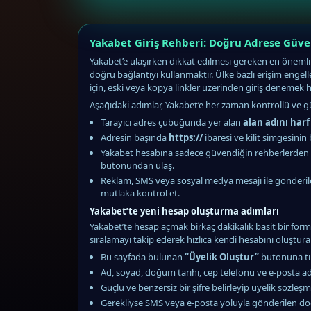
Yakabet Giriş Rehberi: Doğru Adrese Güve
Yakabet’e ulaşırken dikkat edilmesi gereken en önemli
doğru bağlantıyı kullanmaktır. Ülke bazlı erişim engell
için, eski veya kopya linkler üzerinden giriş denemek he
Aşağıdaki adımlar, Yakabet’e her zaman kontrollü ve g
Tarayıcı adres çubuğunda yer alan
alan adını harf
Adresin başında
https://
ibaresi ve kilit simgesin
Yakabet hesabına sadece güvendiğin rehberlerden 
butonundan ulaş.
Reklam, SMS veya sosyal medya mesajı ile gönderile
mutlaka kontrol et.
Yakabet’te yeni hesap oluşturma adımları
Yakabet’te hesap açmak birkaç dakikalık basit bir for
sıralamayı takip ederek hızlıca kendi hesabını oluşturab
Bu sayfada bulunan
“Üyelik Oluştur”
butonuna tık
Ad, soyad, doğum tarihi, cep telefonu ve e-posta adre
Güçlü ve benzersiz bir şifre belirleyip üyelik sözleş
Gerekliyse SMS veya e-posta yoluyla gönderilen d