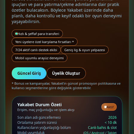
ipuçları ve para yatırma/çekme adımlarına dair pratik
özetler bulacaksın. Böylece Yakabet üzerinde daha
planlı, daha kontrollü ve keyif odaklı bir oyun deneyimi
yaşayabilirsin.
Hızlı & şeffaf para transferi
Yeni üyelere özel karşılama fırsatları *
7/24 aktif canlı destek ekibi
Geniş lig & oyun yelpazesi
Mobil uyumlu arayüz deneyimi
Güncel Giriş
Üyelik Oluştur
* Bonus ve kampanyalar, Yakabet’in güncel promosyon politikasına ve
kullanıcı segmentlerine göre değişiklik gösterebilir.
Yakabet Durum Özeti
Aktif
Erişim, maç yoğunluğu ve işlem akışı
Son alan adı güncellemesi
2026
Ortalama yatırım süresi
< 10 dk
Kullanıcıların yoğunlaştığı bölüm
Canlı bahis & slot
Mobil uyumluluk
iOS / Android / Tablet