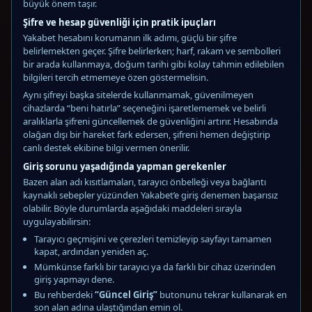
büyük önem taşır.
Şifre ve hesap güvenliği için pratik ipuçları
Yakabet hesabını korumanın ilk adımı, güçlü bir şifre
belirlemekten geçer. Şifre belirlerken; harf, rakam ve sembolleri
bir arada kullanmaya, doğum tarihi gibi kolay tahmin edilebilen
bilgileri tercih etmemeye özen göstermelisin.
Aynı şifreyi başka sitelerde kullanmamak, güvenilmeyen
cihazlarda “beni hatırla” seçeneğini işaretlememek ve belirli
aralıklarla şifreni güncellemek de güvenliğini artırır. Hesabında
olağan dışı bir hareket fark edersen, şifreni hemen değiştirip
canlı destek ekibine bilgi vermen önerilir.
Giriş sorunu yaşadığında yapman gerekenler
Bazen alan adı kısıtlamaları, tarayıcı önbelleği veya bağlantı
kaynaklı sebepler yüzünden Yakabet’e giriş denemen başarısız
olabilir. Böyle durumlarda aşağıdaki maddeleri sırayla
uygulayabilirsin:
Tarayıcı geçmişini ve çerezleri temizleyip sayfayı tamamen
kapat, ardından yeniden aç.
Mümkünse farklı bir tarayıcı ya da farklı bir cihaz üzerinden
giriş yapmayı dene.
Bu rehberdeki
“Güncel Giriş”
butonunu tekrar kullanarak en
son alan adına ulaştığından emin ol.